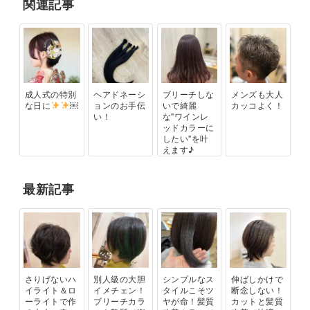
関連記事
成人式の特別
ヘアドネーシ
ブリーチしな
メンズも大人
な日に
￼
ョンのお手伝
いで綺麗
カッコよく！
い！
な"ワインレ
ッドカラーに
したい"を叶
えます♪
最新記事
さりげないハ
別人級の大胆
シンプルなス
伸ばしかけで
イライト＆ロ
イメチェン！
タイルこそツ
断念しない！
ーライトで作
ブリーチカラ
ヤが命！髪質
カットと髪質