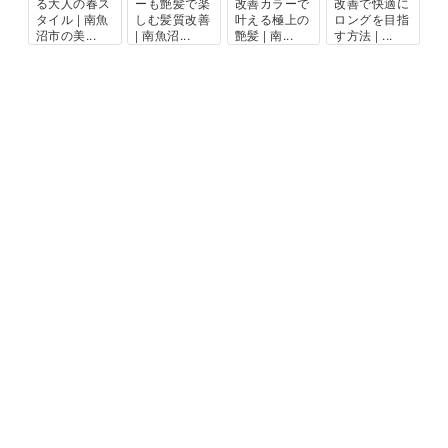
る大人の春ス
ーも艶髪で楽
改善カラーで
改善で快適に
タイル | 南魚
しむ髪質改善
叶える極上の
ロングを目指
沼市の美...
| 南魚沼...
艶髪 | 南...
す方法 | ...