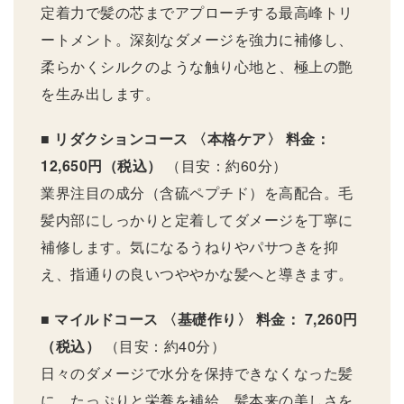
定着力で髪の芯までアプローチする最高峰トリ
ートメント。深刻なダメージを強力に補修し、
柔らかくシルクのような触り心地と、極上の艶
を生み出します。
■ リダクションコース 〈本格ケア〉
料金：
12,650円（税込）
（目安：約60分）
業界注目の成分（含硫ペプチド）を高配合。毛
髪内部にしっかりと定着してダメージを丁寧に
補修します。気になるうねりやパサつきを抑
え、指通りの良いつややかな髪へと導きます。
■ マイルドコース 〈基礎作り〉
料金： 7,260円
（税込）
（目安：約40分）
日々のダメージで水分を保持できなくなった髪
に、たっぷりと栄養を補給。髪本来の美しさを