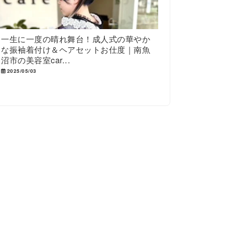
一生に一度の晴れ舞台！成人式の華やか
な振袖着付け＆ヘアセットお仕度｜南魚
沼市の美容室car...
2025/05/03