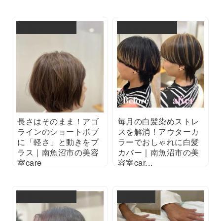
2025/08/31
2025/08/30
髪質改善スタイル
髪質改善スタイル
長さはそのまま！アゴ
毎月の白髪染めストレ
ラインのショートボブ
スを解消！アウターカ
に「軽さ」と動きをプ
ラーでおしゃれに白髪
ラス｜南魚沼市の美容
カバー｜南魚沼市の美
室care
容室car...
2025/08/30
2025/08/29
髪質改善スタイル
美髪の知識