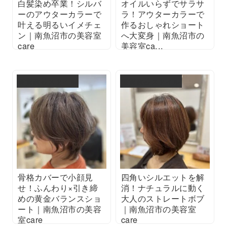
白髪染め卒業！シルバ
オイルいらずでサラサ
ーのアウターカラーで
ラ！アウターカラーで
叶える明るいイメチェ
作るおしゃれショート
ン｜南魚沼市の美容室
へ大変身｜南魚沼市の
care
美容室ca...
2025/08/31
2025/08/31
髪質改善スタイル
髪質改善スタイル
骨格カバーで小顔見
四角いシルエットを解
せ！ふんわり×引き締
消！ナチュラルに動く
めの黄金バランスショ
大人のストレートボブ
ート｜南魚沼市の美容
｜南魚沼市の美容室
室care
care