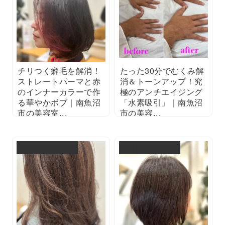
チリつく癖毛を解消！
たった30分でむくみ解
ストレートパーマと赤
消＆トーンアップ！究
のインナーカラーで作
極のアンチエイジング
る華やかボブ｜南魚沼
「水素吸引」｜南魚沼
市の美容室...
市の美容...
2025/08/29
2025/08/28
髪質改善スタイル
髪質改善スタイル