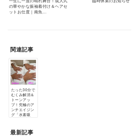
一生に一度の晴れ舞台！成人式
臨時休業のお知らせ
の華やかな振袖着付け＆ヘアセ
ットお仕度｜南魚...
関連記事
たった30分で
むくみ解消＆
トーンアッ
プ！究極のア
ンチエイジン
グ「水素吸
引...
最新記事