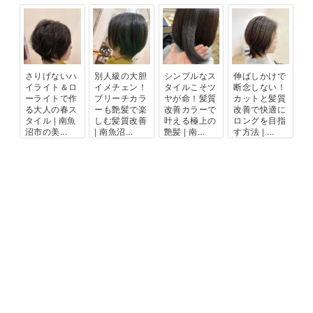
さりげないハ
別人級の大胆
シンプルなス
伸ばしかけで
イライト＆ロ
イメチェン！
タイルこそツ
断念しない！
ーライトで作
ブリーチカラ
ヤが命！髪質
カットと髪質
る大人の春ス
ーも艶髪で楽
改善カラーで
改善で快適に
タイル | 南魚
しむ髪質改善
叶える極上の
ロングを目指
沼市の美...
| 南魚沼...
艶髪 | 南...
す方法 | ...