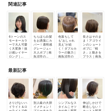
関連記事
6トーンのス
ちらほら白髪
色落ちして
長さはそのま
モーキーカラ
をお洒落にカ
も“おしゃれ
ま！アゴライ
ーで大人可愛
バー！透明感
見え”が続
ンのショート
く大変身！抜
グレージュ×
く！ダブルカ
ボブに「軽
け感レイヤー
大人ボブ | 南
ラーの魅力 |
さ」と動きを
ロング | ...
魚沼市の...
南魚沼市の
プラス｜南魚
美...
沼...
最新記事
さりげないハ
別人級の大胆
シンプルなス
伸ばしかけで
イライト＆ロ
イメチェン！
タイルこそツ
断念しない！
ーライトで作
ブリーチカラ
ヤが命！髪質
カットと髪質