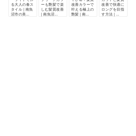
る大人の春ス
ーも艶髪で楽
改善カラーで
改善で快適に
タイル | 南魚
しむ髪質改善
叶える極上の
ロングを目指
沼市の美...
| 南魚沼...
艶髪 | 南...
す方法 | ...