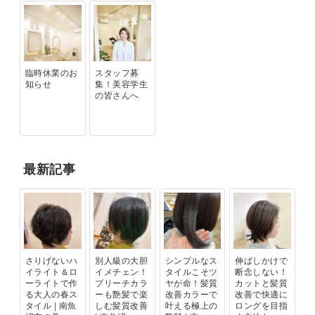
臨時休業のお
スタッフ募
知らせ
集！美容学生
の皆さんへ
最新記事
さりげないハ
別人級の大胆
シンプルなス
伸ばしかけで
イライト＆ロ
イメチェン！
タイルこそツ
断念しない！
ーライトで作
ブリーチカラ
ヤが命！髪質
カットと髪質
る大人の春ス
ーも艶髪で楽
改善カラーで
改善で快適に
タイル | 南魚
しむ髪質改善
叶える極上の
ロングを目指