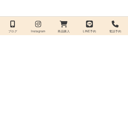
ブログ
Instagram
商品購入
LINE予約
電話予約
美容室care -ケア-
〒949-6680
新潟県南魚沼市六日町139-7