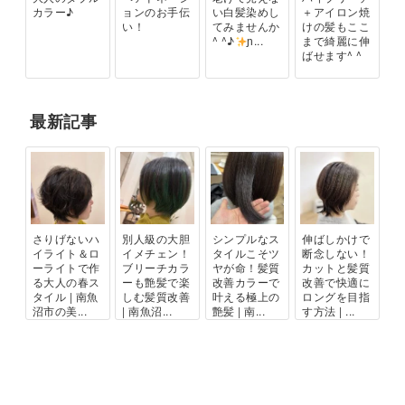
カラー♪
ョンのお手伝
い白髪染めし
＋アイロン焼
い！
てみませんか
けの髪もここ
^ ^♪
ɲ...
まで綺麗に伸
ばせます^ ^
最新記事
さりげないハ
別人級の大胆
シンプルなス
伸ばしかけで
イライト＆ロ
イメチェン！
タイルこそツ
断念しない！
ーライトで作
ブリーチカラ
ヤが命！髪質
カットと髪質
る大人の春ス
ーも艶髪で楽
改善カラーで
改善で快適に
タイル | 南魚
しむ髪質改善
叶える極上の
ロングを目指
沼市の美...
| 南魚沼...
艶髪 | 南...
す方法 | ...