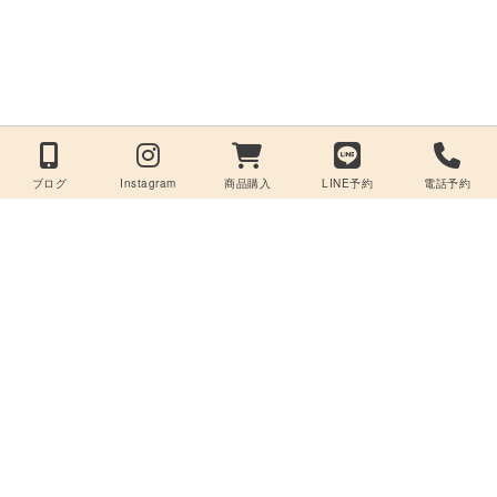
ブログ
Instagram
商品購入
LINE予約
電話予約
美容室care -ケア-
〒949-6680