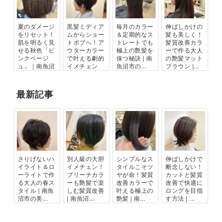
夏のダメージ
黒髪ミディア
毎月のカラー
伸ばしかけの
をリセット！
ムからショー
＆定期的なス
髪も美しく！
肌を明るく見
トボブへ！ア
トレートでも
髪質改善カラ
せる秋色「ピ
ウターカラー
極上の艶髪を
ーで作る大人
ンクベージ
で叶える劇的
保つ秘訣 | 南
の艶髪マット
ュ」｜南魚沼
イメチェン
魚沼市の...
ブラウン |...
市...
｜...
最新記事
さりげないハ
別人級の大胆
シンプルなス
伸ばしかけで
イライト＆ロ
イメチェン！
タイルこそツ
断念しない！
ーライトで作
ブリーチカラ
ヤが命！髪質
カットと髪質
る大人の春ス
ーも艶髪で楽
改善カラーで
改善で快適に
タイル | 南魚
しむ髪質改善
叶える極上の
ロングを目指
沼市の美...
| 南魚沼...
艶髪 | 南...
す方法 | ...