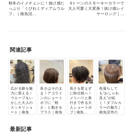
秋冬のイメチェンに！抜け感た
6トーンのスモーキーカラーで
っぷり「くびれミディアムウル
大人可愛く大変身！抜け感レイ
フ」 | 南魚沼...
ヤーロング | ...
関連記事
広がる癖を魅
長さはそのま
長さを変えず
色落ちして
力に変える！
ま！アゴライ
に秋仕様へ！
も“おしゃれ
ウエーブをい
ンのショート
メリハリと奥
見え”が続
かした大人の
ボブに「軽
行きで作る大
く！ダブルカ
スッキリショ
さ」と動きを
人ショートボ
ラーの魅力 |
ート｜南魚
プラス｜南魚
ブ | 南魚...
南魚沼市の
沼...
沼...
美...
最新記事