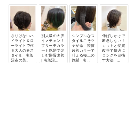
さりげないハ
別人級の大胆
シンプルなス
伸ばしかけで
イライト＆ロ
イメチェン！
タイルこそツ
断念しない！
ーライトで作
ブリーチカラ
ヤが命！髪質
カットと髪質
る大人の春ス
ーも艶髪で楽
改善カラーで
改善で快適に
タイル | 南魚
しむ髪質改善
叶える極上の
ロングを目指
沼市の美...
| 南魚沼...
艶髪 | 南...
す方法 | ...