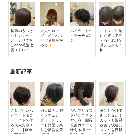
梅雨のうっと
大人のロン
ハイライトの
「トップの地
うしいくせ
グ、メリハリ
カラーチェン
肌が透けて見
と、チリつき
とツヤ感が決
ジ
えると老けて
はcare毛髪改
めて
見えるかも⁉
善ストレート
þ...
最新記事
さりげないハ
別人級の大胆
シンプルなス
伸ばしかけで
イライト＆ロ
イメチェン！
タイルこそツ
断念しない！
ーライトで作
ブリーチカラ
ヤが命！髪質
カットと髪質
る大人の春ス
ーも艶髪で楽
改善カラーで
改善で快適に
タイル | 南魚
しむ髪質改善
叶える極上の
ロングを目指