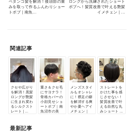
ペタンコ髪を解消！後頭部の重
ロングから洗練されたショート
みを取って作るふんわりショー
ボブへ！髪質改善で叶える艶髪
トボブ | 南魚...
イメチェン | ...
関連記事
クセや広がり
重さ＆クセ毛
メンズスタイ
ストレートを
を解消！黒髪
にサヨナラ！
ルもオシャレ
かけた事を感
ロングが艶髪
骨格カバーの
に！襟足の癖
じさせない！
に生まれ変わ
小顔見せショ
を解消する爽
髪質改善で叶
るシルクスト
ートボブ｜南
やか夏ヘアイ
える自然な丸
レート | ...
魚沼市の美
メチェン｜
みショート ...
容...
南...
最新記事