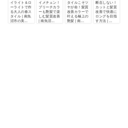
イライト＆ロ
イメチェン！
タイルこそツ
断念しない！
ーライトで作
ブリーチカラ
ヤが命！髪質
カットと髪質
る大人の春ス
ーも艶髪で楽
改善カラーで
改善で快適に
タイル | 南魚
しむ髪質改善
叶える極上の
ロングを目指
沼市の美...
| 南魚沼...
艶髪 | 南...
す方法 | ...