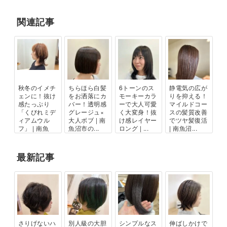
関連記事
秋冬のイメチ
ちらほら白髪
6トーンのス
静電気の広が
ェンに！抜け
をお洒落にカ
モーキーカラ
りを抑える！
感たっぷり
バー！透明感
ーで大人可愛
マイルドコー
「くびれミデ
グレージュ×
く大変身！抜
スの髪質改善
ィアムウル
大人ボブ | 南
け感レイヤー
でツヤ髪復活
フ」 | 南魚
魚沼市の...
ロング | ...
| 南魚沼...
沼...
最新記事
さりげないハ
別人級の大胆
シンプルなス
伸ばしかけで