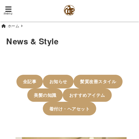
menu
ホーム
News & Style
全記事
お知らせ
髪質改善スタイル
美髪の知識
おすすめアイテム
着付け・ヘアセット